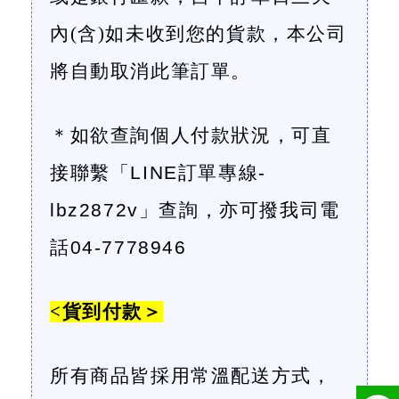
內
(
含
)
如未收到您的貨款，本公司
將自動取消此筆訂單。
＊如欲查詢個人付款狀況，可
直
接聯繫
「
LINE
訂單專線-
lbz2872v
」查詢，亦可撥我司電
話
04-7778946
<
貨到付款＞
所有商品皆採用常溫配送方式，